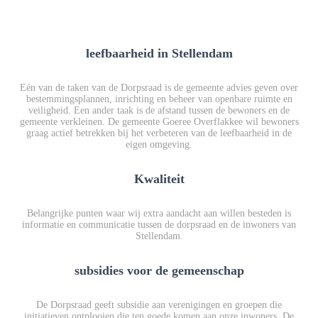
leefbaarheid in Stellendam
Eén van de taken van de Dorpsraad is de gemeente advies geven over
bestemmingsplannen, inrichting en beheer van openbare ruimte en
veiligheid. Een ander taak is de afstand tussen de bewoners en de
gemeente verkleinen. De gemeente Goeree Overflakkee wil bewoners
graag actief betrekken bij het verbeteren van de leefbaarheid in de
eigen omgeving.
Kwaliteit
Belangrijke punten waar wij extra aandacht aan willen besteden is
informatie en communicatie tussen de dorpsraad en de inwoners van
Stellendam.
subsidies voor de gemeenschap
De Dorpsraad geeft subsidie aan verenigingen en groepen die
initiatieven ontplooien die ten goede komen aan onze inwoners. De