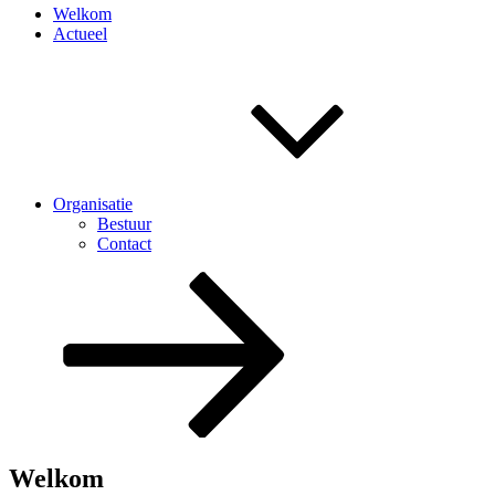
Welkom
Actueel
Organisatie
Bestuur
Contact
Naar
beneden
scrollen
naar
inhoud
Welkom