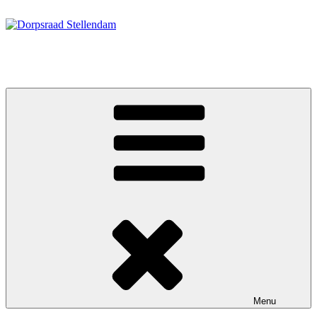
Ga
naar
de
inhoud
Dorpsraad Stellendam
Menu