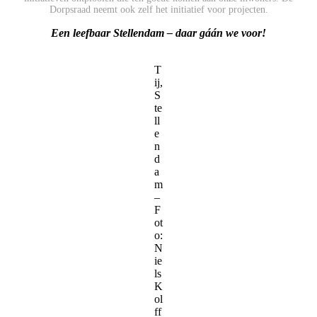
Dorpsraad neemt ook zelf het initiatief voor projecten.
Een leefbaar Stellendam – daar gáán we voor!
T
ij,
S
te
ll
e
n
d
a
m
–
F
ot
o:
N
ie
ls
K
ol
ff